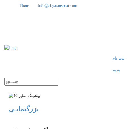
None
info@abyaransanat.com
ثبت نام
ورود
Toggle
navigati
بزرگنمایـی