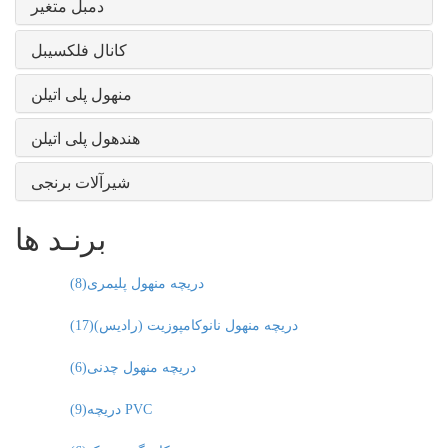
دمبل متغیر
کانال فلکسیبل
منهول پلی اتیلن
هندهول پلی اتیلن
شیرآلات برنجی
برنـد ها
دریچه منهول پلیمری
(8)
دریچه منهول نانوکامپوزیت (رادیس)
(17)
دریچه منهول چدنی
(6)
دریچه PVC
(9)