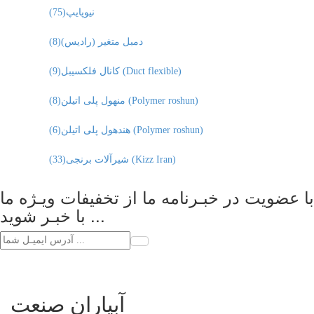
نیوپایپ
(75)
دمبل متغیر (رادیس)
(8)
کانال فلکسیبل (Duct flexible)
(9)
منهول پلی اتیلن (Polymer roshun)
(8)
هندهول پلی اتیلن (Polymer roshun)
(6)
شیرآلات برنجی (Kizz Iran)
(33)
با عضویت در خبـرنامه ما از تخفیفات ویـژه ما
با خبـر شوید ...
آبیاران صنعت