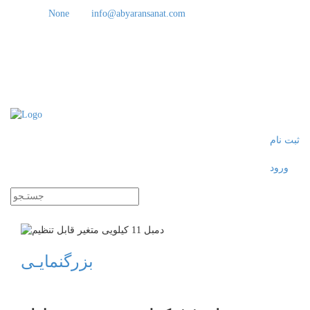
None
info@abyaransanat.com
ثبت نام
ورود
Toggle
navigati
بزرگنمایـی