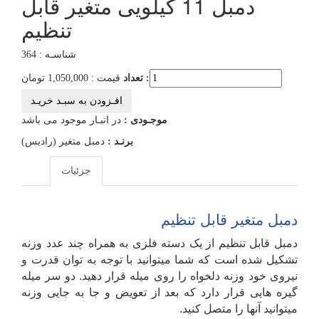
دمبل 11 کیلویی متغیر قابل
تنظیم
شناسـه : 364
تعداد :
قیمت : 1,050,000 تومان
افـزودن به سبـد خریـد
موجـودی :
در انبـار موجود می باشد
برنـد :
دمبل متغیر (رادیس)
جزئیات
دمبل متغیر قابل تنظیم
دمبل قابل تنظیم از یک دسته فلزی به همراه چند عدد وزنه
تشکیل شده است که شما میتوانید با توجه به توان قدرت و
نیروی خود وزنه دلخواه را روی میله قرار دهید. دو سر میله
گیره هایی قرار دارد که بعد از تعویض و جا به جایی وزنه
میتوانید آنها را متصل کنید.