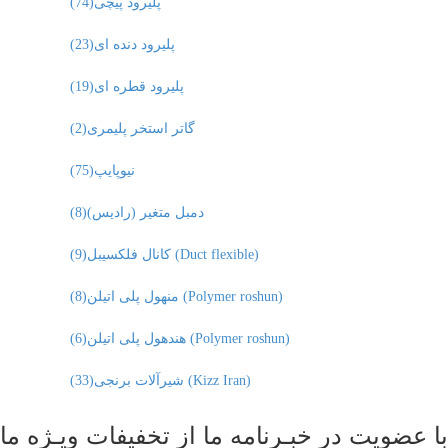
پلیرود پیچی
(74)
پلیرود دنده ای
(23)
پلیرود قطره ای
(19)
گاتر استخر پلیمری
(2)
نیوپایپ
(75)
دمبل متغیر (رادیس)
(8)
کانال فلکسیبل (Duct flexible)
(9)
منهول پلی اتیلن (Polymer roshun)
(8)
هندهول پلی اتیلن (Polymer roshun)
(6)
شیرآلات برنجی (Kizz Iran)
(33)
با عضویت در خبـرنامه ما از تخفیفات ویـژه ما