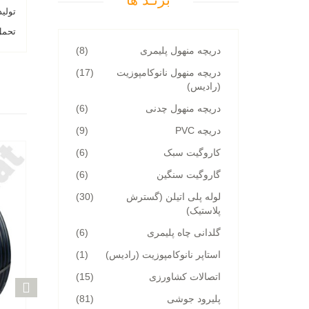
برنـد ها
تولید شده با م
تحمل فش
دریچه منهول پلیمری
(8)
دریچه منهول نانوکامپوزیت
(17)
(رادیس)
دریچه منهول چدنی
(6)
دریچه PVC
(9)
کاروگیت سبک
(6)
گاروگیت سنگین
(6)
لوله پلی اتیلن (گسترش
(30)
پلاستیک)
گلدانی چاه پلیمری
(6)
استاپر نانوکامپوزیت (رادیس)
(1)
اتصالات کشاورزی
(15)
پلیرود جوشی
(81)