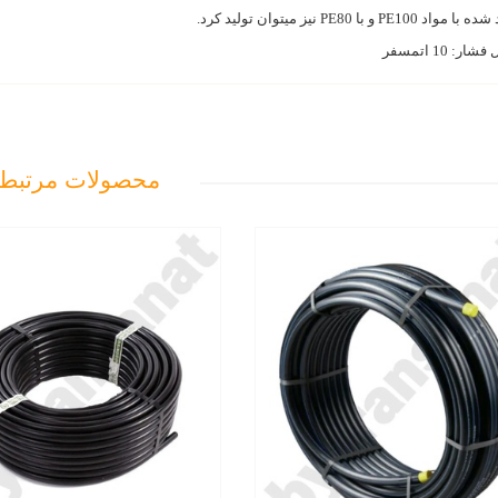
واد PE100 و با PE80 نیز میتوان تولید کرد.
ار: 10 اتمسفر
محصولات مرتبط