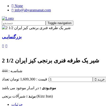
None
info@abyaransanat.com
Toggle navigation
بزرگنمایـی
شیر یک طرفه فنری برنجی کیز ایران 1/2 2
شناسـه : 444
تعداد :
قیمت : 1,609,300 تومان
 خریـد
موجـودی :
در انبـار موجود می باشد
شیرآلات برنجی (Kizz Iran)
برنـد :
جزئیات