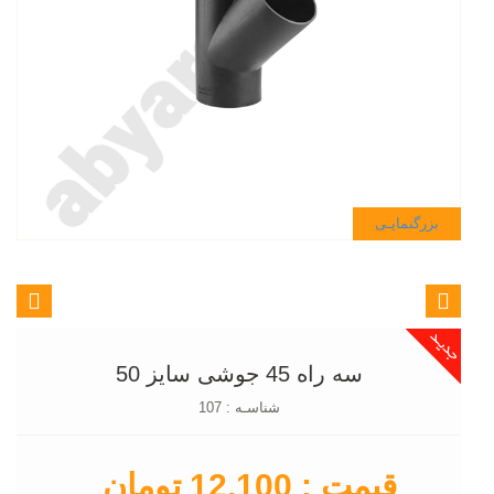
بزرگنمایـی
سه راه 45 جوشی سایز 50
شناسـه : 107
قیمت : 12,100 تومان