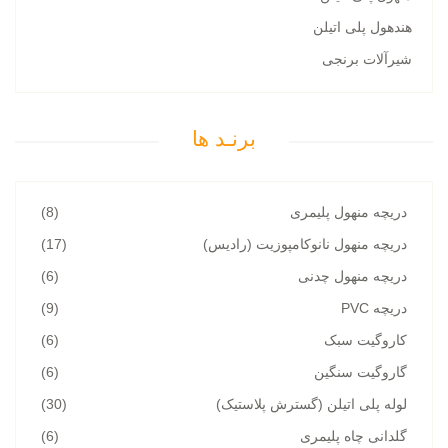
هندهول پلی اتیلن
شیرآلات برنجی
برنـد ها
دریچه منهول پلیمری
(8)
دریچه منهول نانوکامپوزیت (رادیس)
(17)
دریچه منهول چدنی
(6)
دریچه PVC
(9)
کاروگیت سبک
(6)
گاروگیت سنگین
(6)
لوله پلی اتیلن (گسترش پلاستیک)
(30)
گلدانی چاه پلیمری
(6)