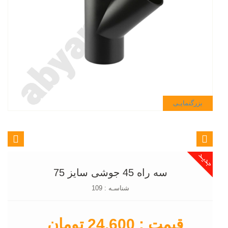
بزرگنمایـی
سه راه 45 جوشی سایز 75
شناسـه : 109
قیمت : 24,600 تومان