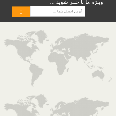
ویـژه ما با خبـر شوید ...