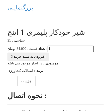
بزرگنمایـی
شیر خودکار پلیمری 1 اینچ
شناسـه : 91
تعداد :
قیمت : 34,000 تومان
افـزودن به سبـد خریـد
موجـودی :
در انبـار موجود می باشد
برنـد :
اتصالات کشاورزی
جزئیات
نحوه اتصال :