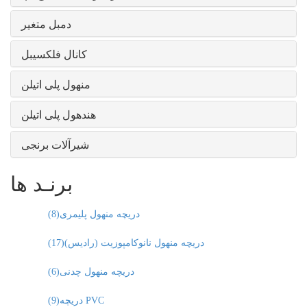
دمبل متغیر
کانال فلکسیبل
منهول پلی اتیلن
هندهول پلی اتیلن
شیرآلات برنجی
برنـد ها
دریچه منهول پلیمری
(8)
دریچه منهول نانوکامپوزیت (رادیس)
(17)
دریچه منهول چدنی
(6)
دریچه PVC
(9)