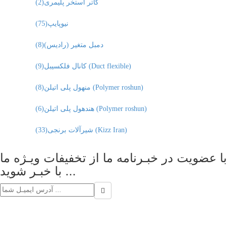
گاتر استخر پلیمری
(2)
نیوپایپ
(75)
دمبل متغیر (رادیس)
(8)
کانال فلکسیبل (Duct flexible)
(9)
منهول پلی اتیلن (Polymer roshun)
(8)
هندهول پلی اتیلن (Polymer roshun)
(6)
شیرآلات برنجی (Kizz Iran)
(33)
با عضویت در خبـرنامه ما از تخفیفات ویـژه ما
با خبـر شوید ...