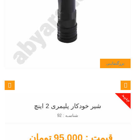
بزرگنمایـی
شیر خودکار پلیمری 2 اینچ
شناسـه : 92
قیمت : 95,000 تومان