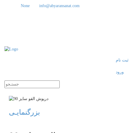
None
info@abyaransanat.com
ثبت نام
ورود
Toggle
navigati
بزرگنمایـی