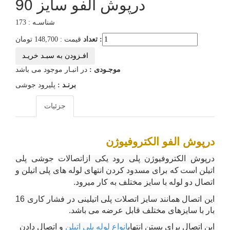
درپوش الفو سایز 90
شناسـه : 173
تعداد :
قیمت : 148,700 تومان
افـزودن به سبـد خریـد
موجـودی :
در انبـار موجود می باشد
برنـد :
پلیرود جوشی
جزئیات
درپوش الفو الکتروفیوژن
درپوش الکتروفیوژن پلی رود یکی از
اتصالات جوشی پلی
اتیلن است
که برای مسدود کردن انتهای لوله های پلی اتیلن و
اتصال دو لوله با سایز مختلف به کار میرود
.
این اتصال همانند سایز اتصلات پلی اتیلینی در فشار کاری 16
بار با سایزهای مختلف قابل عرضه می باشد
.
این اتصال برای بستن انتهای
انواع لوله پلی اتیلن
و اتصال دادن