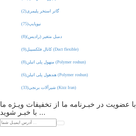
گاتر استخر پلیمری
(2)
نیوپایپ
(75)
دمبل متغیر (رادیس)
(8)
کانال فلکسیبل (Duct flexible)
(9)
منهول پلی اتیلن (Polymer roshun)
(8)
هندهول پلی اتیلن (Polymer roshun)
(6)
شیرآلات برنجی (Kizz Iran)
(33)
با عضویت در خبـرنامه ما از تخفیفات ویـژه ما
با خبـر شوید ...