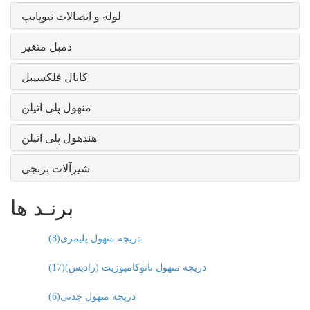
لوله و اتصالات نیوپایپ
دمبل متغیر
کانال فلکسیبل
منهول پلی اتیلن
هندهول پلی اتیلن
شیرآلات برنجی
برنـد ها
دریچه منهول پلیمری
(8)
دریچه منهول نانوکامپوزیت (رادیس)
(17)
دریچه منهول چدنی
(6)